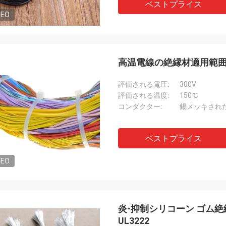
ベストプライス
DEO
高温電線の絶縁材適用範囲が
評価される電圧:
300V
評価される温度:
150℃
コンダクター:
錫メッキされ
ベストプライス
DEO
炎-抑制シリコーン ゴム
UL3222