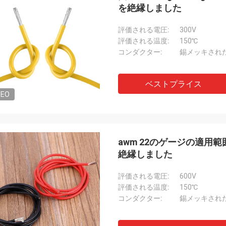
を絶縁しました
評価される電圧:
300V
評価される温度:
150℃
コンダクター:
錫メッキされ
ベストプライス
DEO
awm 22のゲージの適用範
絶縁しました
評価される電圧:
600V
評価される温度:
150℃
コンダクター:
錫メッキされ