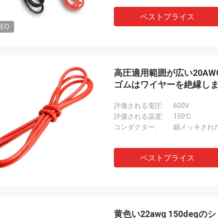
ルディの紛
ディエゴCuellar
ベストプライス
Mysunは非常によい会
の商品は他の製造業者のそれらと比
DEO
親切、プロダクト非常に
る質で優秀です。
す!
高圧適用範囲が広い20AWG 2
ゴムはワイヤーを絶縁し
評価される電圧:
600V
評価される温度:
150℃
コンダクター:
錫メッキされ
ベストプライス
黄色い22awg 150de