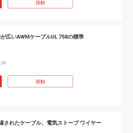
接触
広いAWMケーブルUL 758の標準
た銅
接触
絶縁されたケーブル、電気ストーブ ワイヤー