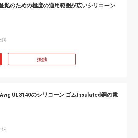
耗の証拠のための極度の適用範囲が広いシリコーン
た銅
接触
wg UL3140のシリコーン ゴムInsulated銅の電
た銅