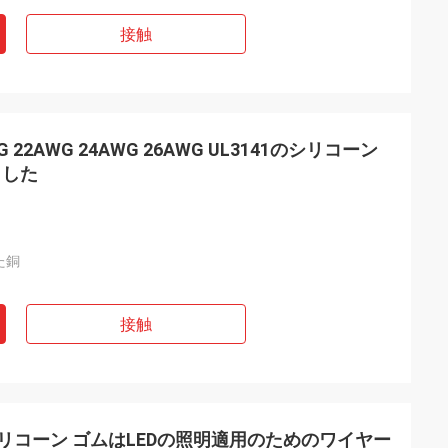
砕機
接触
社、人々です非常に
非常によいですで
2AWG 24AWG 26AWG UL3141のシリコーン
ました
た銅
接触
gのシリコーン ゴムはLEDの照明適用のためのワイヤー