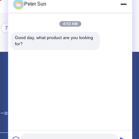
Peter Sun
4:53 AM
7
8
Good day, what product are you looking 
for?
製品
適用範囲が広い絶縁されたワイヤー
シリコーンによって絶縁されるワイヤー
ガラス繊維によって絶縁される銅線
シー政策
すべてのカテゴリー