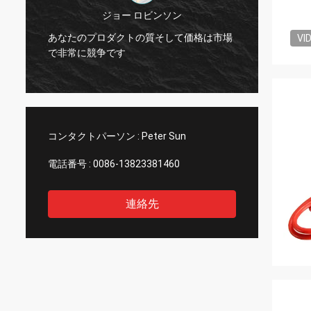
ジョー ロビンソン
に
あなたのプロダクトの質そして価格は市場
あなた
VI
で非常に競争です
較され
コンタクトパーソン :
Peter Sun
電話番号 :
0086-13823381460
連絡先