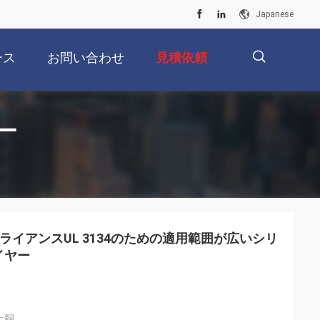
Japanese
ース
お問い合わせ
見積依頼
描
ー
述
アプライアンスUL 3134のための適用範囲が広いシリ
イヤー
た銅