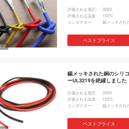
評価される電圧:
300V
評価される温度:
150℃
コンダクター:
錫メッキされ
ベストプライス
DEO
錫メッキされた銅のシリコ
ーUL3219を絶縁しました
評価される電圧:
300V
評価される温度:
150℃
コンダクター:
錫メッキされ
ベストプライス