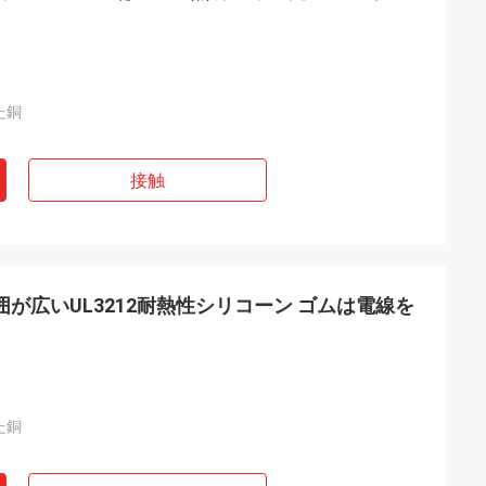
た銅
接触
囲が広いUL3212耐熱性シリコーン ゴムは電線を
た銅