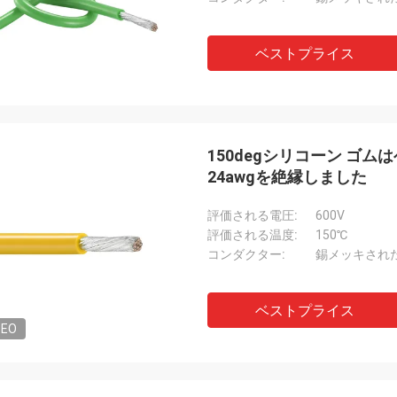
ベストプライス
150degシリコーン ゴムは
24awgを絶縁しました
評価される電圧:
600V
評価される温度:
150℃
コンダクター:
錫メッキされ
ベストプライス
DEO