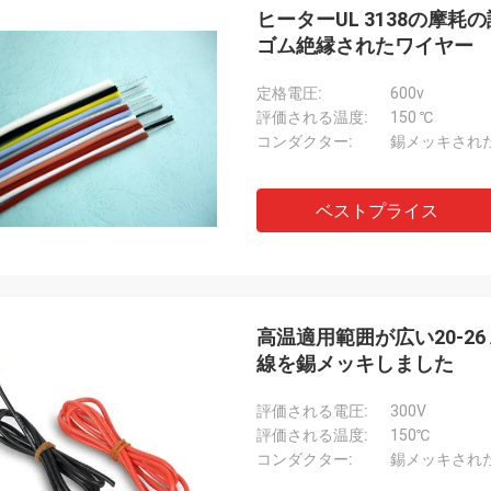
ヒーターUL 3138の摩
ゴム絶縁されたワイヤー
定格電圧:
600v
評価される温度:
150 ℃
コンダクター:
錫メッキされ
ベストプライス
高温適用範囲が広い20-26 A
線を錫メッキしました
評価される電圧:
300V
評価される温度:
150℃
コンダクター:
錫メッキされ