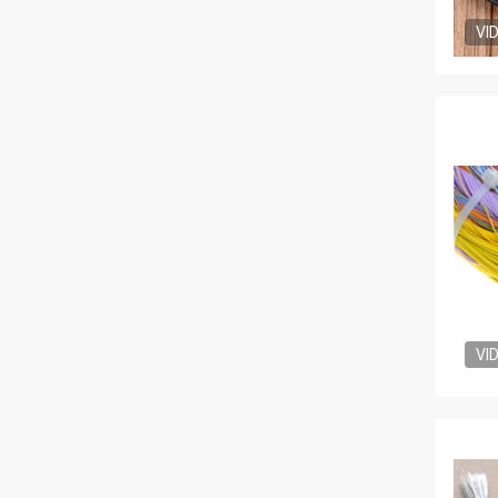
VI
VI