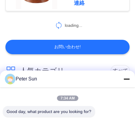
連絡
62
地
ポリ塩化ビニール
図
loading...
によって絶縁され
PRIVACY
お問い合わせ!
る銅線
POLICY
人気カテゴリ
すべて
27
Peter Sun
雲母によって絶縁
適用範囲が広い絶縁
シリコーンによって
されたワイヤー
絶縁されるワイヤー
されるワイヤー
7:34 AM
Good day, what product are you looking for?
ガラス繊維によって
バッテリーケーブル
絶縁される銅線