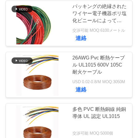
パッキングの絶縁された
い
ワイヤー電子機器ポリ塩
264
化ビニールによっておお
シリコーン ゴムの
われるケーブル、絶縁さ
引
交渉可能 MOQ:6100メートル
れた送電線Awm1015の
連絡
絶縁されたワイヤ
内部配線
用
を
ー
26AWG Pvc 断熱ケーブ
ル UL1015 600V 105C
要
耐火ケーブル
求
60
USD 0.02-0.8/M MOQ:3050M
連絡
ガラス繊維の編み
し
な
こみのワイヤー
多色 PVC 断熱銅線 純銅
さ
導体 UL 認定 UL1015
い
交渉可能 MOQ:5000個