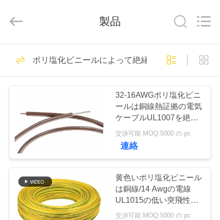
ヤ
ー
製品
supplier.
Copyright
©
2019
-
家
223
2026
Shenzhen
ポリ塩化ビニールによって絶縁される銅線
Mysun
適用範囲が広い絶縁
Insulation
Materials
Co.,
プ
Ltd..
されたワイヤー
All
32-16AWGポリ塩化ビニ
Rights
ロ
Reserved.
ールは銅線熱証拠の電気
ケーブルUL1007を絶縁
ダ
しました
交渉可能 MOQ:5000 の pc
ク
連絡
254
ト
シリコーンによっ
黄色いポリ塩化ビニール
は銅線/14 Awgの電線
て絶縁されるワイ
私
UL1015の低い突飛性を
絶縁しました
交渉可能 MOQ:5000 の pc