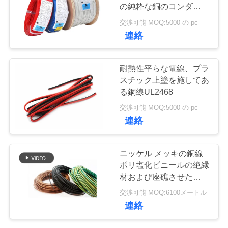
質
の純粋な銅のコンダクタ
ーULによって証明され
管
交渉可能 MOQ:5000 の pc
るUL1015
71
連絡
理
テフロンによって
耐熱性平らな電線、プラ
絶縁されるワイヤ
私
スチック上塗を施してあ
る銅線UL2468
達
ー
交渉可能 MOQ:5000 の pc
に
連絡
連
200
ニッケル メッキの銅線
ワイヤーの上の
絡
ポリ塩化ビニールの絶縁
材および座礁させたコン
し
XLPEのホック
ダクターのタイプMysun
交渉可能 MOQ:6100メートル
の工場安い電線を
な
連絡
さ