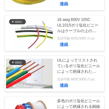
達
ヤー
連絡
に
つ
16 awg 600V 105C
98
UL1015ポリ塩化ビニー
い
ガラス繊維によっ
ルはケーブルの上の銅線
のホックを絶縁しました
て
交渉可能 MOQ:5000 の pc
て絶縁される銅線
連絡
工
ULによってリストされ
場
ているポリ塩化ビニール
によって絶縁された銅
34
旅
線/ポリ塩化ビニールは
交渉可能 MOQ:5000 の pc
バッテリーケーブ
エアコンUL1007のため
行
連絡
のケーブルを絶縁しまし
ル
た
品
多色のポリ塩化ビニール
によって絶縁される銅線