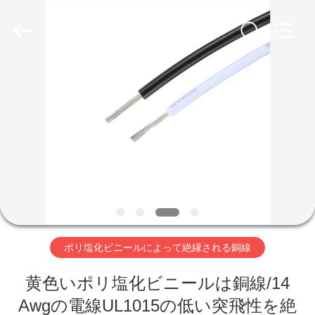
ヤ
ー
supplier.
Copyright
©
2019
-
家
2026
Shenzhen
Mysun
Insulation
Materials
Co.,
プ
Ltd..
All
Rights
ロ
Reserved.
ダ
ク
ト
ポリ塩化ビニールによって絶縁される銅線
黄色いポリ塩化ビニールは銅線/14
私
Awgの電線UL1015の低い突飛性を絶