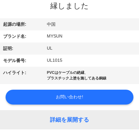
達
縁しました
に
つ
起源の場所:
中国
い
MYSUN
ブランド名:
て
UL
証明:
UL1015
モデル番号:
工
,
ハイライト:
PVCはケーブルの絶縁
プラスチック上塗を施してある銅線
場
旅
お問い合わせ!
行
詳細を展開する
品