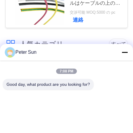
ルはケーブルの上の銅
い
線のホックを絶縁しま
交渉可能 MOQ:5000 の pc
した
連絡
引
用
人気カテゴリ
すべて
Peter Sun
を
適用範囲が広い絶縁
シリコーンによって
要
されたワイヤー
絶縁されるワイヤー
7:08 PM
求
Good day, what product are you looking for?
し
ガラス繊維によって
バッテリーケーブル
絶縁される銅線
な
さ
テフロンによって絶
ワイヤーの上のXLPE
縁されるワイヤー
のホック
い