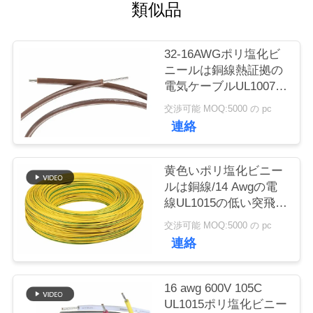
質
類似品
管
32-16AWGポリ塩化ビ
理
ニールは銅線熱証拠の
電気ケーブルUL1007を
絶縁しました
私
交渉可能 MOQ:5000 の pc
連絡
達
に
黄色いポリ塩化ビニー
ルは銅線/14 Awgの電
連
線UL1015の低い突飛性
を絶縁しました
絡
交渉可能 MOQ:5000 の pc
連絡
し
な
16 awg 600V 105C
UL1015ポリ塩化ビニー
さ