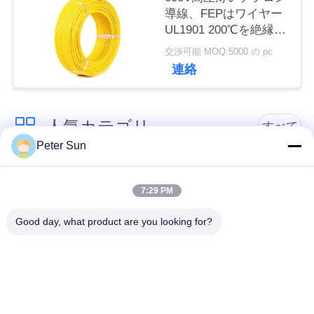
導線、FEPはワイヤー
い
UL1901 200℃を絶縁し
ました
交渉可能 MOQ:5000 の pc
引
連絡
用
人気カテゴリ
を
すべて
Peter Sun
要
適用範囲が広い絶縁
シリコーンによって
求
されたワイヤー
絶縁されるワイヤー
7:29 PM
し
Good day, what product are you looking for?
ガラス繊維によって
な
バッテリーケーブル
絶縁される銅線
さ
テフロンによって絶
ワイヤーの上のXLPE
い
縁されるワイヤー
のホック