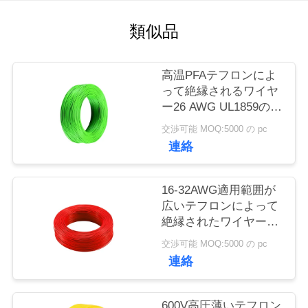
質
類似品
管
理
高温PFAテフロンによ
って絶縁されるワイヤ
私
ー26 AWG UL1859の巻
き枠のパッキング
交渉可能 MOQ:5000 の pc
達
連絡
に
連
16-32AWG適用範囲が
広いテフロンによって
絡
絶縁されたワイヤーは
銅のコンダクター
し
交渉可能 MOQ:5000 の pc
UL1860を錫メッキしま
連絡
した
な
さ
600V高圧薄いテフロン