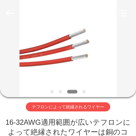
ヤ
ー
supplier.
Copyright
©
2019
-
家
2026
Shenzhen
Mysun
Insulation
Materials
Co.,
プ
Ltd..
All
Rights
ロ
Reserved.
ダ
ク
ト
テフロンによって絶縁されるワイヤー
16-32AWG適用範囲が広いテフロンに
私
よって絶縁されたワイヤーは銅のコ