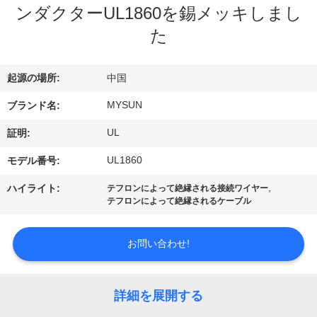
達
ンダクターUL1860を錫メッキしまし
に
た
つ
起源の場所:
中国
い
MYSUN
ブランド名:
て
UL
証明:
工
UL1860
モデル番号:
場
,
ハイライト:
テフロンによって絶縁される接続ワイヤー
テフロンによって絶縁されるケーブル
旅
行
お問い合わせ!
品
詳細を展開する