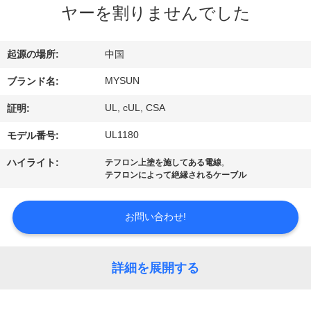
達
ヤーを割りませんでした
に
つ
起源の場所:
中国
い
MYSUN
ブランド名:
て
UL, cUL, CSA
証明:
UL1180
モデル番号:
工
,
ハイライト:
テフロン上塗を施してある電線
テフロンによって絶縁されるケーブル
場
旅
お問い合わせ!
行
詳細を展開する
品