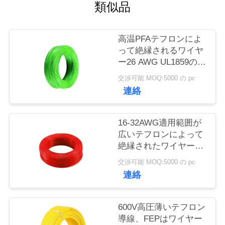
質
類似品
管
高温PFAテフロンによ
理
って絶縁されるワイヤ
ー26 AWG UL1859の巻
き枠のパッキング
私
交渉可能 MOQ:5000 の pc
連絡
達
に
16-32AWG適用範囲が
広いテフロンによって
連
絶縁されたワイヤーは
銅のコンダクター
絡
交渉可能 MOQ:5000 の pc
UL1860を錫メッキしま
連絡
し
した
な
600V高圧薄いテフロン
導線、FEPはワイヤー
さ