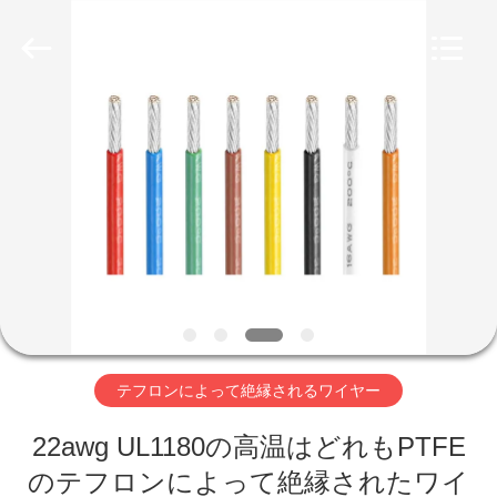
ヤ
ー
supplier.
Copyright
©
2019
-
家
2026
Shenzhen
Mysun
Insulation
Materials
Co.,
プ
Ltd..
All
Rights
ロ
Reserved.
ダ
ク
ト
テフロンによって絶縁されるワイヤー
22awg UL1180の高温はどれもPTFE
私
のテフロンによって絶縁されたワイ