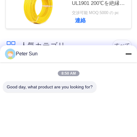
UL1901 200℃を絶縁し
い
ました
交渉可能 MOQ:5000 の pc
連絡
引
用
人気カテゴリ
すべて
Peter Sun
を
適用範囲が広い絶縁
シリコーンによって
要
されたワイヤー
絶縁されるワイヤー
8:50 AM
求
Good day, what product are you looking for?
し
ガラス繊維によって
バッテリーケーブル
絶縁される銅線
な
さ
テフロンによって絶
ワイヤーの上のXLPE
縁されるワイヤー
のホック
い