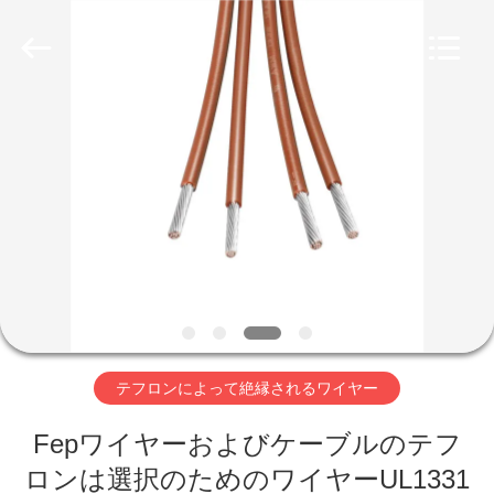
ヤ
ー
supplier.
Copyright
©
2019
-
家
2026
Shenzhen
Mysun
Insulation
Materials
Co.,
プ
Ltd..
All
Rights
ロ
Reserved.
ダ
ク
ト
テフロンによって絶縁されるワイヤー
Fepワイヤーおよびケーブルのテフ
私
ロンは選択のためのワイヤーUL1331