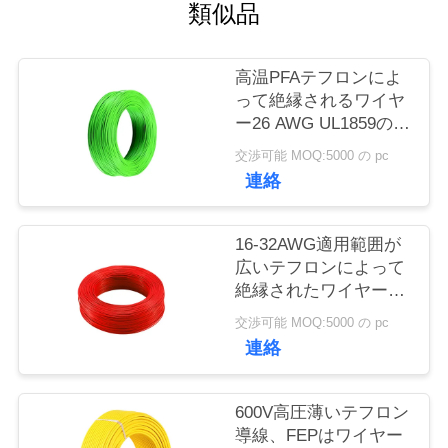
質
類似品
管
高温PFAテフロンによ
理
って絶縁されるワイヤ
ー26 AWG UL1859の巻
き枠のパッキング
私
交渉可能 MOQ:5000 の pc
連絡
達
に
16-32AWG適用範囲が
広いテフロンによって
連
絶縁されたワイヤーは
銅のコンダクター
絡
交渉可能 MOQ:5000 の pc
UL1860を錫メッキしま
連絡
し
した
な
600V高圧薄いテフロン
導線、FEPはワイヤー
さ