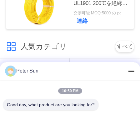
UL1901 200℃を絶縁し
い
ました
交渉可能 MOQ:5000 の pc
連絡
引
用
人気カテゴリ
すべて
を
適用範囲が広い絶縁
シリコーンによって
要
Peter Sun
されたワイヤー
絶縁されるワイヤー
求
10:50 PM
し
ガラス繊維によって
バッテリーケーブル
絶縁される銅線
Good day, what product are you looking for?
な
さ
テフロンによって絶
ワイヤーの上のXLPE
縁されるワイヤー
のホック
い