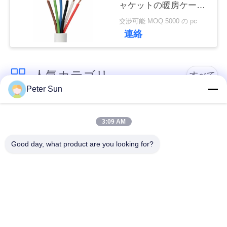
ャケットの暖房ケーブ
い
ル
交渉可能 MOQ:5000 の pc
連絡
引
用
人気カテゴリ
すべて
Peter Sun
を
適用範囲が広い絶縁
シリコーンによって
要
されたワイヤー
絶縁されるワイヤー
3:09 AM
求
Good day, what product are you looking for?
し
ガラス繊維によって
バッテリーケーブル
絶縁される銅線
な
さ
テフロンによって絶
ワイヤーの上のXLPE
縁されるワイヤー
のホック
い