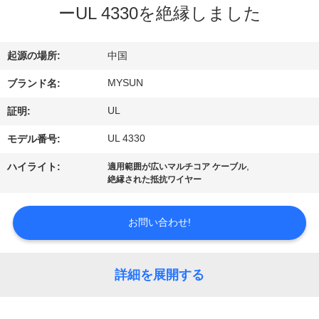
達
ーUL 4330を絶縁しました
に
つ
起源の場所:
中国
い
MYSUN
ブランド名:
て
UL
証明:
UL 4330
モデル番号:
工
,
ハイライト:
適用範囲が広いマルチコア ケーブル
絶縁された抵抗ワイヤー
場
旅
お問い合わせ!
行
詳細を展開する
品