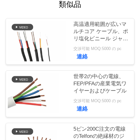
質
類似品
管
高温適用範囲が広いマ
理
ルチコア ケーブル、ポ
リ塩化ビニール ジャケ
ット ケーブルFEPの絶
私
交渉可能 MOQ:5000 の pc
縁材
連絡
達
に
世帯2の中心の電線、
FEP/PFAの産業電気ワ
連
イヤーおよびケーブル
絡
交渉可能 MOQ:5000 の pc
連絡
し
な
5ピン200C注文の電線
のTelfonの絶縁材のジ
さ