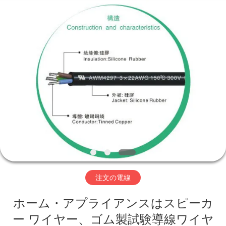
ヤ
ー
supplier.
Copyright
©
2019
-
家
2026
Shenzhen
Mysun
Insulation
Materials
Co.,
プ
Ltd..
All
Rights
ロ
Reserved.
ダ
ク
ト
注文の電線
ホーム・アプライアンスはスピーカ
私
ー ワイヤー、ゴム製試験導線ワイヤ