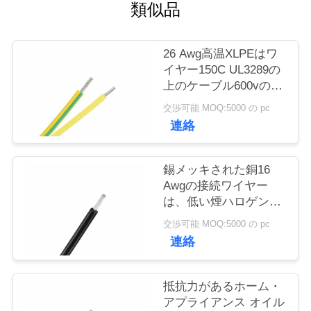
質
類似品
管
26 Awg高温XLPEはワ
理
イヤー150C UL3289の
上のケーブル600vのホ
ックを絶縁しました
私
交渉可能 MOQ:5000 の pc
連絡
達
に
錫メッキされた銅16
Awgの接続ワイヤー
連
は、低い煙ハロゲン自
由にUL3271をケーブル
絡
交渉可能 MOQ:5000 の pc
で通信します
連絡
し
な
抵抗力があるホーム・
アプライアンス オイル
さ