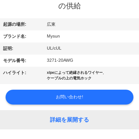
達
の供給
に
つ
起源の場所:
広東
い
Mysun
ブランド名:
て
UL/cUL
証明:
3271-20AWG
モデル番号:
工
,
ハイライト:
xlpeによって絶縁されるワイヤー
ケーブルの上の電気ホック
場
旅
お問い合わせ!
行
詳細を展開する
品