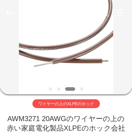
ヤ
ー
supplier.
Copyright
©
2019
-
家
2026
Shenzhen
Mysun
Insulation
Materials
Co.,
プ
Ltd..
All
Rights
ロ
Reserved.
ダ
ク
ト
ワイヤーの上のXLPEのホック
AWM3271 20AWGのワイヤーの上の
私
赤い家庭電化製品XLPEのホック会社