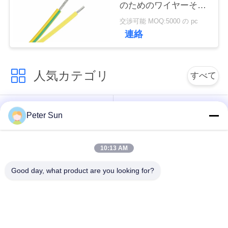
のためのワイヤーそし
い
てケーブルの上の600V
交渉可能 MOQ:5000 の pc
UL3331 XLPEのホック
連絡
引
用
人気カテゴリ
すべて
を
適用範囲が広い絶縁
シリコーンによって
要
Peter Sun
されたワイヤー
絶縁されるワイヤー
求
10:13 AM
し
ガラス繊維によって
バッテリーケーブル
絶縁される銅線
Good day, what product are you looking for?
な
さ
テフロンによって絶
ワイヤーの上のXLPE
縁されるワイヤー
のホック
い