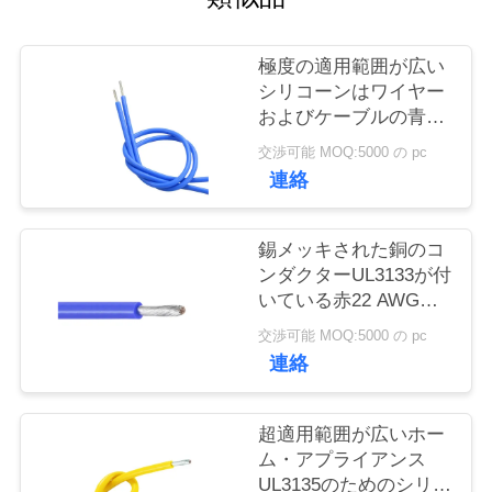
質
管
極度の適用範囲が広い
シリコーンはワイヤー
理
およびケーブルの青い
色UL3135 600V 200C
交渉可能 MOQ:5000 の pc
を絶縁しました
私
連絡
達
錫メッキされた銅のコ
に
ンダクターUL3133が付
いている赤22 AWGの
連
シリコーンによって絶
交渉可能 MOQ:5000 の pc
絡
縁されるワイヤー
連絡
し
超適用範囲が広いホー
な
ム・アプライアンス
さ
UL3135のためのシリコ