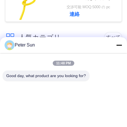
ーンによって絶縁され
い
交渉可能 MOQ:5000 の pc
るワイヤー熱証拠ケー
連絡
ブル
引
人気カテゴリ
すべて
用
Peter Sun
を
適用範囲が広い絶縁
シリコーンによって
要
されたワイヤー
絶縁されるワイヤー
11:48 PM
求
Good day, what product are you looking for?
ガラス繊維によって
バッテリーケーブル
し
絶縁される銅線
な
テフロンによって絶
ワイヤーの上のXLPE
さ
縁されるワイヤー
のホック
い
シリコーン ゴムの絶
ガラス繊維の編みこ