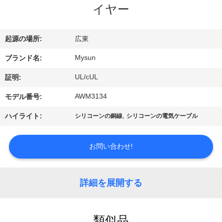
達
イヤー
に
つ
起源の場所:
広東
い
Mysun
ブランド名:
て
UL/cUL
証明:
AWM3134
モデル番号:
工
,
ハイライト:
シリコーンの銅線
シリコーンの電気ケーブル
場
お問い合わせ!
旅
行
詳細を展開する
品
類似品