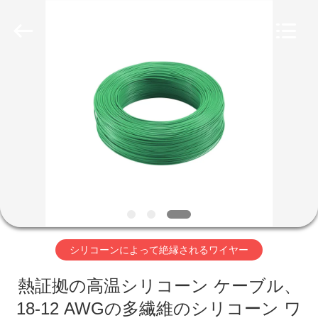
ヤ
ー
supplier.
Copyright
©
2019
-
家
2026
Shenzhen
Mysun
Insulation
Materials
Co.,
プ
Ltd..
All
Rights
ロ
Reserved.
ダ
ク
ト
シリコーンによって絶縁されるワイヤー
熱証拠の高温シリコーン ケーブル、
私
18-12 AWGの多繊維のシリコーン ワ