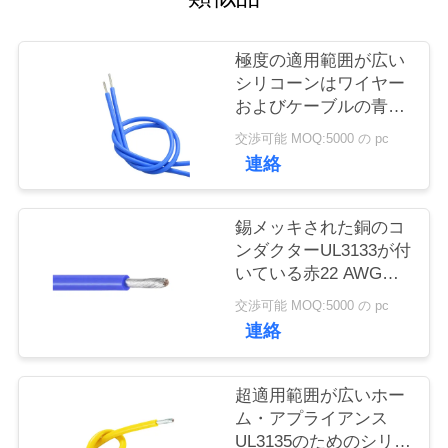
質
管
極度の適用範囲が広い
シリコーンはワイヤー
理
およびケーブルの青い
色UL3135 600V 200C
交渉可能 MOQ:5000 の pc
を絶縁しました
私
連絡
達
錫メッキされた銅のコ
に
ンダクターUL3133が付
いている赤22 AWGの
連
シリコーンによって絶
交渉可能 MOQ:5000 の pc
絡
縁されるワイヤー
連絡
し
超適用範囲が広いホー
な
ム・アプライアンス
さ
UL3135のためのシリコ