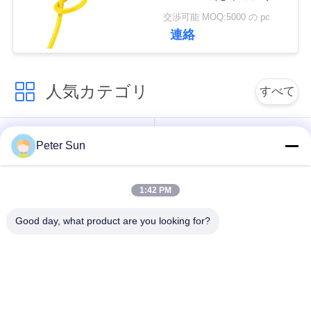
ーンによって絶縁され
い
交渉可能 MOQ:5000 の pc
るワイヤー熱証拠ケー
連絡
ブル
引
人気カテゴリ
すべて
用
を
適用範囲が広い絶縁
シリコーンによって
Peter Sun
要
されたワイヤー
絶縁されるワイヤー
求
1:42 PM
ガラス繊維によって
バッテリーケーブル
し
絶縁される銅線
Good day, what product are you looking for?
な
テフロンによって絶
ワイヤーの上のXLPE
さ
縁されるワイヤー
のホック
い
シリコーン ゴムの絶
ガラス繊維の編みこ