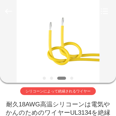
ヤ
ー
supplier.
Copyright
©
2019
-
家
2026
Shenzhen
Mysun
Insulation
Materials
Co.,
プ
Ltd..
All
Rights
ロ
Reserved.
ダ
ク
ト
シリコーンによって絶縁されるワイヤー
耐久18AWG高温シリコーンは電気や
私
かんのためのワイヤーUL3134を絶縁