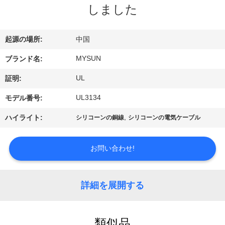
達
しました
に
つ
起源の場所:
中国
い
MYSUN
ブランド名:
て
UL
証明:
UL3134
モデル番号:
工
,
ハイライト:
シリコーンの銅線
シリコーンの電気ケーブル
場
お問い合わせ!
旅
行
詳細を展開する
品
類似品